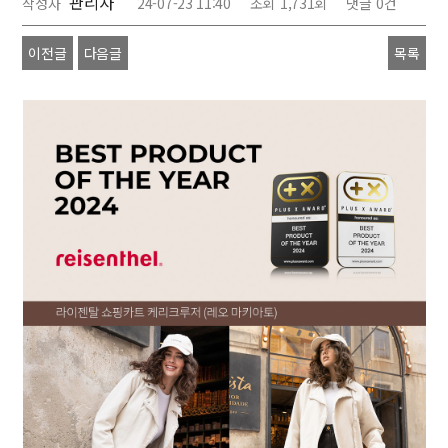
관리자
작성자
24-07-23 11:40
조회
1,731회
댓글
0건
이전글
다음글
목록