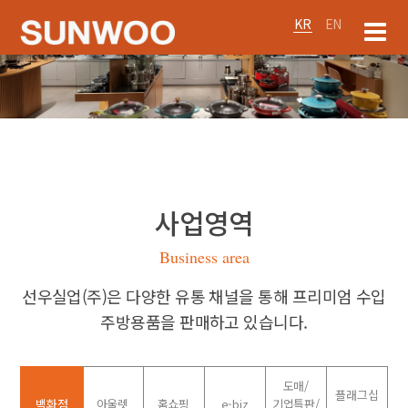
KR
EN
사업영역
Business area
선우실업(주)은 다양한 유통 채널을 통해 프리미엄 수입
주방용품을 판매하고 있습니다.
도매/
플래그십
백화점
아울렛
홈쇼핑
e-biz
기업특판/