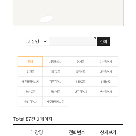
전체
서울특별시
경기도
인천광역시
강원도
충청북도
충청남도
대전광역시
세종특별자치시
광주광역시
전라북도
전라남도
경상북도
경상남도
대구광역시
부산광역시
울산광역시
제주특별자치도
Total 87건
2 페이지
매장명
전화번호
상세보기