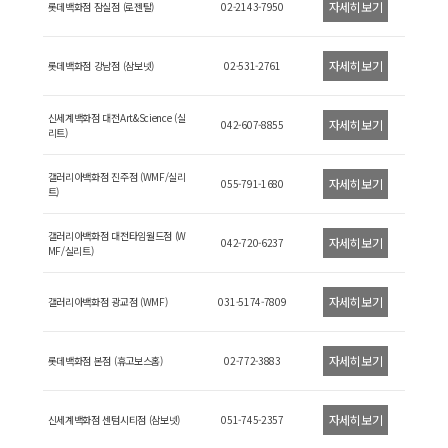
자세히보기
롯데백화점 잠실점 (로젠탈)
02-2143-7950
자세히보기
롯데백화점 강남점 (삼보넷)
02-531-2761
신세계백화점 대전Art&Science (실
자세히보기
042-607-8855
리트)
갤러리아백화점 진주점 (WMF/실리
자세히보기
055-791-1680
트)
갤러리아백화점 대전타임월드점 (W
자세히보기
042-720-6237
MF/실리트)
자세히보기
갤러리아백화점 광교점 (WMF)
031-5174-7809
자세히보기
롯데백화점 본점 (휴고보스홈)
02-772-3883
자세히보기
신세계백화점 센텀시티점 (삼보넷)
051-745-2357