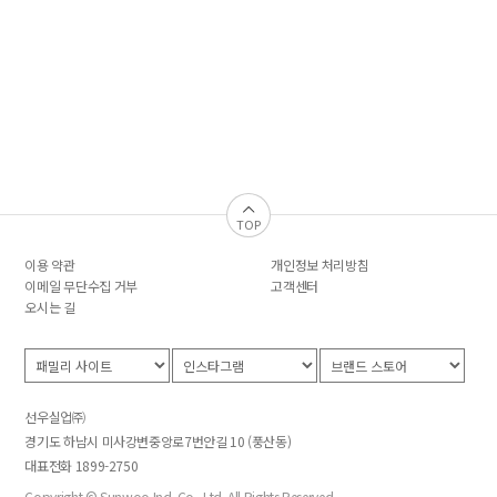
TOP
이용 약관
개인정보 처리방침
이메일 무단수집 거부
고객센터
오시는 길
선우실업㈜
경기도 하남시 미사강변중앙로7번안길 10 (풍산동)
대표전화 1899-2750
Copyright ©
Sunwoo Ind. Co., Ltd. All Rights Reserved