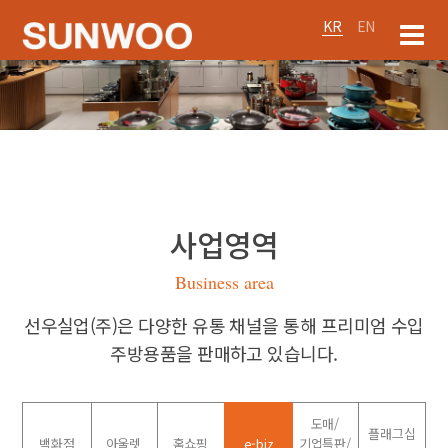
KR
EN
사업영역
Business area
선우실업(주)은 다양한 유통 채널을 통해 프리미엄 수입
주방용품을 판매하고 있습니다.
도매/
플래그십
백화점
아울렛
홈쇼핑
e-biz
기업특판/