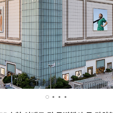
1
2
3
4