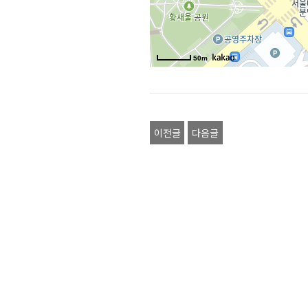
50m
이전글
다음글