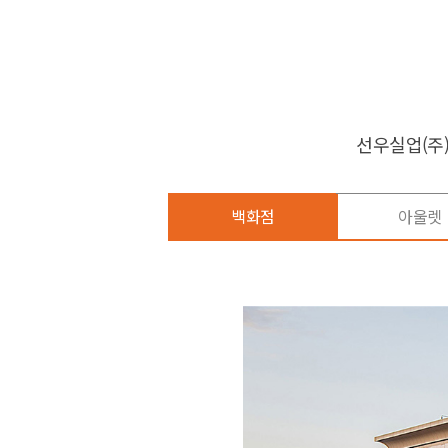
선우실업(주
백화점
아울렛