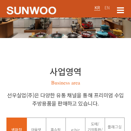
KR
EN
사업영역
Business area
선우실업(주)은 다양한 유통 채널을 통해 프리미엄 수입
주방용품을 판매하고 있습니다.
도매/
플래그십
백화점
아울렛
홈쇼핑
e-biz
기업특판/